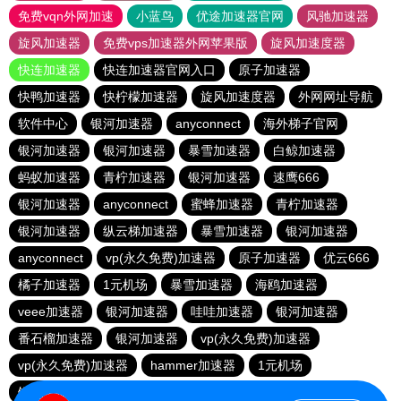
免费vqn外网加速
小蓝鸟
优途加速器官网
风驰加速器
旋风加速器
免费vps加速器外网苹果版
旋风加速度器
快连加速器
快连加速器官网入口
原子加速器
快鸭加速器
快柠檬加速器
旋风加速度器
外网网址导航
软件中心
银河加速器
anyconnect
海外梯子官网
银河加速器
银河加速器
暴雪加速器
白鲸加速器
蚂蚁加速器
青柠加速器
银河加速器
速鹰666
银河加速器
anyconnect
蜜蜂加速器
青柠加速器
银河加速器
纵云梯加速器
暴雪加速器
银河加速器
anyconnect
vp(永久免费)加速器
原子加速器
优云666
橘子加速器
1元机场
暴雪加速器
海鸥加速器
veee加速器
银河加速器
哇哇加速器
银河加速器
番石榴加速器
银河加速器
vp(永久免费)加速器
vp(永久免费)加速器
hammer加速器
1元机场
银河加速器
银河加速器
anyconnect
暴雪加速器