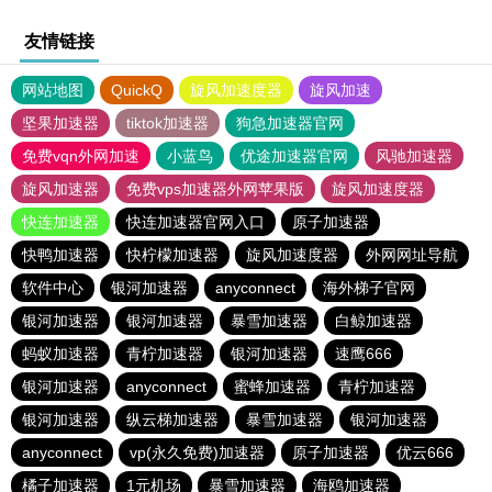
友情链接
网站地图
QuickQ
旋风加速度器
旋风加速
坚果加速器
tiktok加速器
狗急加速器官网
免费vqn外网加速
小蓝鸟
优途加速器官网
风驰加速器
旋风加速器
免费vps加速器外网苹果版
旋风加速度器
快连加速器
快连加速器官网入口
原子加速器
快鸭加速器
快柠檬加速器
旋风加速度器
外网网址导航
软件中心
银河加速器
anyconnect
海外梯子官网
银河加速器
银河加速器
暴雪加速器
白鲸加速器
蚂蚁加速器
青柠加速器
银河加速器
速鹰666
银河加速器
anyconnect
蜜蜂加速器
青柠加速器
银河加速器
纵云梯加速器
暴雪加速器
银河加速器
anyconnect
vp(永久免费)加速器
原子加速器
优云666
橘子加速器
1元机场
暴雪加速器
海鸥加速器