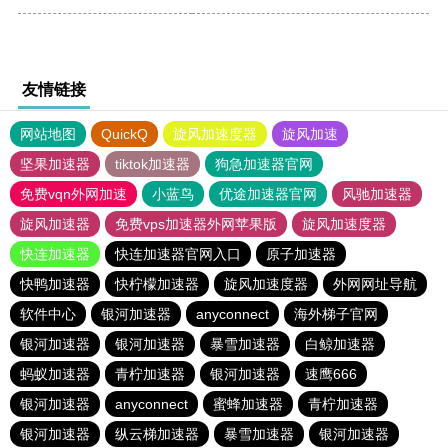
友情链接
网站地图
QuickQ
旋风加速度器
旋风加速
坚果加速器
tiktok加速器
狗急加速器官网
免费vqn外网加速
小蓝鸟
优途加速器官网
风驰加速器
旋风加速器
免费vps加速器外网苹果版
旋风加速度器
快连加速器
快连加速器官网入口
原子加速器
快鸭加速器
快柠檬加速器
旋风加速度器
外网网址导航
软件中心
银河加速器
anyconnect
海外梯子官网
银河加速器
银河加速器
暴雪加速器
白鲸加速器
蚂蚁加速器
青柠加速器
银河加速器
速鹰666
银河加速器
anyconnect
蜜蜂加速器
青柠加速器
银河加速器
纵云梯加速器
暴雪加速器
银河加速器