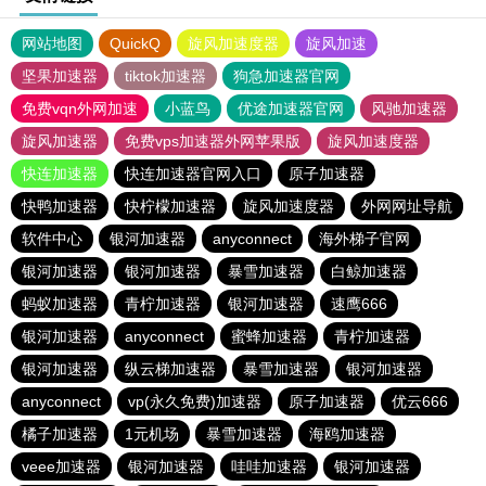
网站地图
QuickQ
旋风加速度器
旋风加速
坚果加速器
tiktok加速器
狗急加速器官网
免费vqn外网加速
小蓝鸟
优途加速器官网
风驰加速器
旋风加速器
免费vps加速器外网苹果版
旋风加速度器
快连加速器
快连加速器官网入口
原子加速器
快鸭加速器
快柠檬加速器
旋风加速度器
外网网址导航
软件中心
银河加速器
anyconnect
海外梯子官网
银河加速器
银河加速器
暴雪加速器
白鲸加速器
蚂蚁加速器
青柠加速器
银河加速器
速鹰666
银河加速器
anyconnect
蜜蜂加速器
青柠加速器
银河加速器
纵云梯加速器
暴雪加速器
银河加速器
anyconnect
vp(永久免费)加速器
原子加速器
优云666
橘子加速器
1元机场
暴雪加速器
海鸥加速器
veee加速器
银河加速器
哇哇加速器
银河加速器