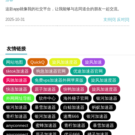
这款app就像我的社交平台，让我能够与志同道合的朋友一起交流。
2025-10-31
支持
[0]
反对
[0]
友情链接
网站地图
QuickQ
旋风加速度器
旋风加速
tiktok加速器
狗急加速器官网
优途加速器官网
风驰加速器
免费vps加速器外网苹果版
旋风加速度器
快连加速器
原子加速器
快鸭加速器
旋风加速度器
外网网址导航
软件中心
海外梯子官网
银河加速器
银河加速器
暴雪加速器
白鲸加速器
蚂蚁加速器
青柠加速器
银河加速器
速鹰666
银河加速器
anyconnect
蜜蜂加速器
青柠加速器
暴雪加速器
anyconnect
原子加速器
优云666
橘子加速器