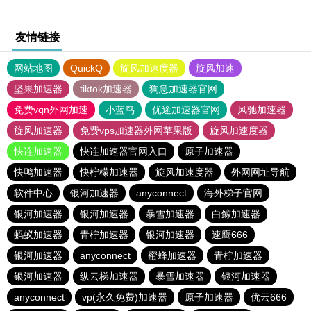
友情链接
网站地图
QuickQ
旋风加速度器
旋风加速
坚果加速器
tiktok加速器
狗急加速器官网
免费vqn外网加速
小蓝鸟
优途加速器官网
风驰加速器
旋风加速器
免费vps加速器外网苹果版
旋风加速度器
快连加速器
快连加速器官网入口
原子加速器
快鸭加速器
快柠檬加速器
旋风加速度器
外网网址导航
软件中心
银河加速器
anyconnect
海外梯子官网
银河加速器
银河加速器
暴雪加速器
白鲸加速器
蚂蚁加速器
青柠加速器
银河加速器
速鹰666
银河加速器
anyconnect
蜜蜂加速器
青柠加速器
银河加速器
纵云梯加速器
暴雪加速器
银河加速器
anyconnect
vp(永久免费)加速器
原子加速器
优云666