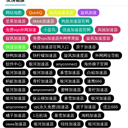
网站地图
QuickQ
旋风加速度器
旋风加速
坚果加速器
tiktok加速器
狗急加速器官网
免费vqn外网加速
小蓝鸟
优途加速器官网
风驰加速器
旋风加速器
免费vps加速器外网苹果版
旋风加速度器
快连加速器
快连加速器官网入口
原子加速器
快鸭加速器
快柠檬加速器
旋风加速度器
外网网址导航
软件中心
银河加速器
anyconnect
海外梯子官网
银河加速器
银河加速器
暴雪加速器
白鲸加速器
蚂蚁加速器
青柠加速器
银河加速器
速鹰666
银河加速器
anyconnect
蜜蜂加速器
青柠加速器
银河加速器
纵云梯加速器
暴雪加速器
银河加速器
anyconnect
vp(永久免费)加速器
原子加速器
优云666
橘子加速器
1元机场
暴雪加速器
海鸥加速器
veee加速器
银河加速器
哇哇加速器
银河加速器