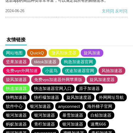
这款app的商品种类非常丰富，可以满足我所有的购物需求。
2024-06-26
支持
[0]
反对
[0]
友情链接
网站地图
QuickQ
旋风加速度器
旋风加速
坚果加速器
tiktok加速器
狗急加速器官网
免费vqn外网加速
小蓝鸟
优途加速器官网
风驰加速器
旋风加速器
免费vps加速器外网苹果版
旋风加速度器
快连加速器
快连加速器官网入口
原子加速器
快鸭加速器
快柠檬加速器
旋风加速度器
外网网址导航
软件中心
银河加速器
anyconnect
海外梯子官网
银河加速器
银河加速器
暴雪加速器
白鲸加速器
蚂蚁加速器
青柠加速器
银河加速器
速鹰666