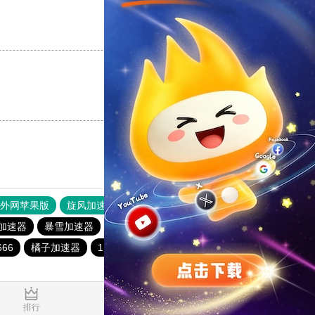
支持
[0]
反对
[0]
支持
[0]
反对
[0]
器外网苹果版
旋风加速度器
快连加速器
加速器
暴雪加速器
白鲸加速器
蚂蚁加速器
青柠加速器
66
橘子加速器
1元机场
海鸥加速器
veee加速器
0.136340s
排行
推荐