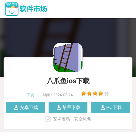
八爪鱼ios下载
工具
|
时间：2024-03-24
|
安卓下载
苹果下载
PC下载
安卓市场，安全绿色