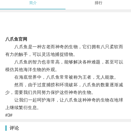
简介
排行
八爪鱼官网
八爪鱼是一种古老而神奇的生物，它们拥有八只柔软而
有力的触手，可以灵活地捕捉猎物。
八爪鱼的智力也非常高，能够解决各种难题，甚至可以
模仿其他海洋生物的外观。
在海底世界中，八爪鱼常常被称为王者，无人能敌。
然而，由于过度捕捞和环境破坏，八爪鱼的数量逐渐减
少，需要我们共同努力保护这些神奇的生物。
让我们一起呵护海洋，让八爪鱼这种神奇的生物在地球
上继续繁衍生息。
#3#
评论