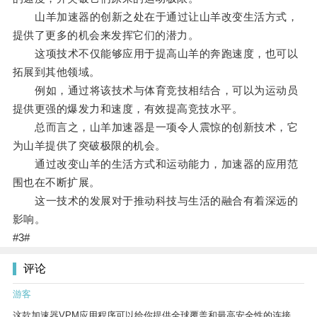
山羊加速器的创新之处在于通过让山羊改变生活方式，
提供了更多的机会来发挥它们的潜力。
这项技术不仅能够应用于提高山羊的奔跑速度，也可以
拓展到其他领域。
例如，通过将该技术与体育竞技相结合，可以为运动员
提供更强的爆发力和速度，有效提高竞技水平。
总而言之，山羊加速器是一项令人震惊的创新技术，它
为山羊提供了突破极限的机会。
通过改变山羊的生活方式和运动能力，加速器的应用范
围也在不断扩展。
这一技术的发展对于推动科技与生活的融合有着深远的
影响。
#3#
评论
游客
这款加速器VPM应用程序可以给你提供全球覆盖和最高安全性的连接。