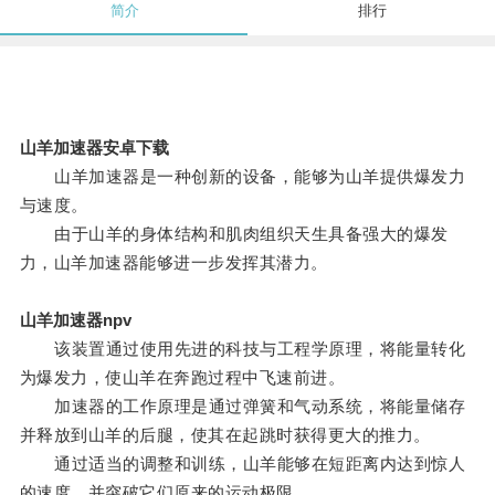
简介
排行
山羊加速器安卓下载
山羊加速器是一种创新的设备，能够为山羊提供爆发力
与速度。
由于山羊的身体结构和肌肉组织天生具备强大的爆发
力，山羊加速器能够进一步发挥其潜力。
山羊加速器npv
该装置通过使用先进的科技与工程学原理，将能量转化
为爆发力，使山羊在奔跑过程中飞速前进。
加速器的工作原理是通过弹簧和气动系统，将能量储存
并释放到山羊的后腿，使其在起跳时获得更大的推力。
通过适当的调整和训练，山羊能够在短距离内达到惊人
的速度，并突破它们原来的运动极限。